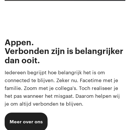
Restart
Play
Ente
fulls
Bellen.
Appen.
Streamen.
Verbonden zijn is belangrijker
Gamen.
dan ooit.
Browsen.
Iedereen begrijpt hoe belangrijk het is om
Swipen.
connected te blijven. Zeker nu. Facetime met je
Selfies maken.
familie. Zoom met je collega's. Toch realiseer je
het pas wanneer het misgaat. Daarom helpen wij
je om altijd verbonden te blijven.
Meer over ons