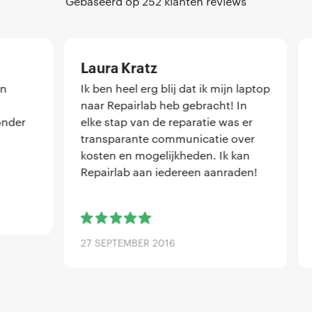
Gebaseerd op 252 klanten reviews
Laura Kratz
Stefa
Ik ben heel erg blij dat ik mijn laptop
Topclub,
naar Repairlab heb gebracht! In
uitermat
elke stap van de reparatie was er
instanti
transparante communicatie over
misvers
kosten en mogelijkheden. Ik kan
iMac ge
Repairlab aan iedereen aanraden!
mannen
27 SEPTEMBER 2016
21 MAAR