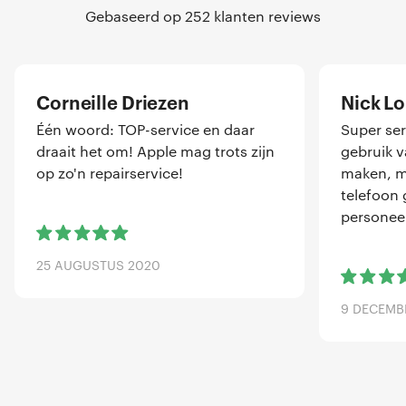
Gebaseerd op 252 klanten reviews
Corneille Driezen
Nick L
Één woord: TOP-service en daar
Super ser
draait het om! Apple mag trots zijn
gebruik 
op zo'n repairservice!
maken, me
telefoon 
personeel
25 AUGUSTUS 2020
9 DECEMB