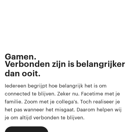
Bellen.
Appen.
Streamen.
Gamen.
Browsen.
Verbonden zijn is belangrijker
Swipen.
dan ooit.
Selfies maken.
Iedereen begrijpt hoe belangrijk het is om
connected te blijven. Zeker nu. Facetime met je
familie. Zoom met je collega's. Toch realiseer je
het pas wanneer het misgaat. Daarom helpen wij
je om altijd verbonden te blijven.