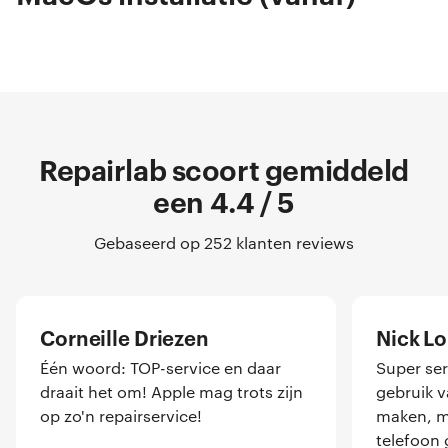
Repairlab scoort gemiddeld
een 4.4 / 5
Gebaseerd op 252 klanten reviews
Corneille Driezen
Nick L
Één woord: TOP-service en daar
Super ser
draait het om! Apple mag trots zijn
gebruik 
op zo'n repairservice!
maken, me
telefoon 