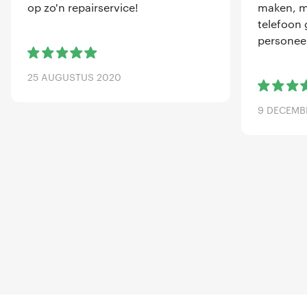
op zo'n repairservice!
maken, me
telefoon 
personeel
25 AUGUSTUS 2020
9 DECEMB