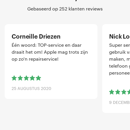
Gebaseerd op 252 klanten reviews
Corneille Driezen
Nick L
Één woord: TOP-service en daar
Super ser
draait het om! Apple mag trots zijn
gebruik 
op zo'n repairservice!
maken, me
telefoon 
personeel
25 AUGUSTUS 2020
9 DECEMB