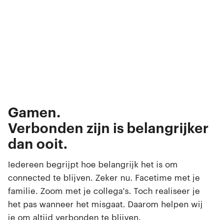
Bellen.
Appen.
Streamen.
Gamen.
Browsen.
Verbonden zijn is belangrijker
Swipen.
dan ooit.
Selfies maken.
Iedereen begrijpt hoe belangrijk het is om
connected te blijven. Zeker nu. Facetime met je
familie. Zoom met je collega's. Toch realiseer je
het pas wanneer het misgaat. Daarom helpen wij
je om altijd verbonden te blijven.