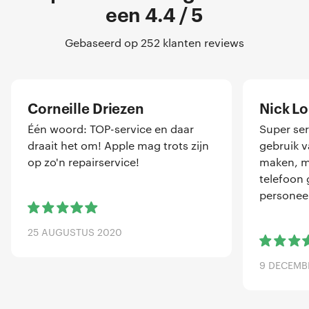
een 4.4 / 5
Gebaseerd op 252 klanten reviews
Corneille Driezen
Nick L
Één woord: TOP-service en daar
Super ser
draait het om! Apple mag trots zijn
gebruik 
op zo'n repairservice!
maken, me
telefoon 
personeel
25 AUGUSTUS 2020
9 DECEMB