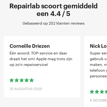
Repairlab scoort gemiddeld
een 4.4 / 5
Gebaseerd op 252 klanten reviews
Corneille Driezen
Nick L
Één woord: TOP-service en daar
Super ser
draait het om! Apple mag trots zijn
gebruik 
op zo'n repairservice!
maken, me
telefoon 
personeel
25 AUGUSTUS 2020
9 DECEMB