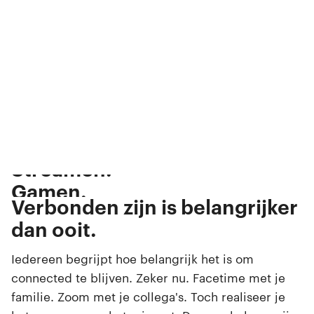
Bellen.
Appen.
Streamen.
Gamen.
Browsen.
Verbonden zijn is belangrijker
Swipen.
dan ooit.
Selfies maken.
Iedereen begrijpt hoe belangrijk het is om
connected te blijven. Zeker nu. Facetime met je
familie. Zoom met je collega's. Toch realiseer je