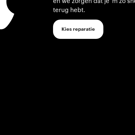
en we zorgen dat je 'm zo sn
terug hebt.
Kies reparatie