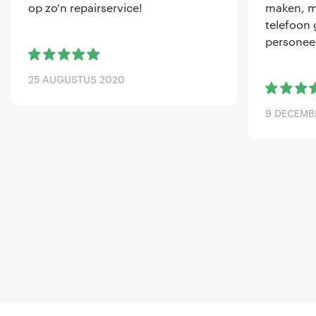
op zo'n repairservice!
maken, me
telefoon 
personeel
25 AUGUSTUS 2020
9 DECEMB