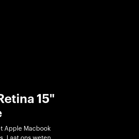
etina 15"
e
et Apple Macbook
es. Laat ons weten