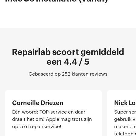
Repairlab scoort gemiddeld
een 4.4 / 5
Gebaseerd op 252 klanten reviews
Corneille Driezen
Nick L
Één woord: TOP-service en daar
Super ser
draait het om! Apple mag trots zijn
gebruik 
op zo'n repairservice!
maken, me
telefoon 