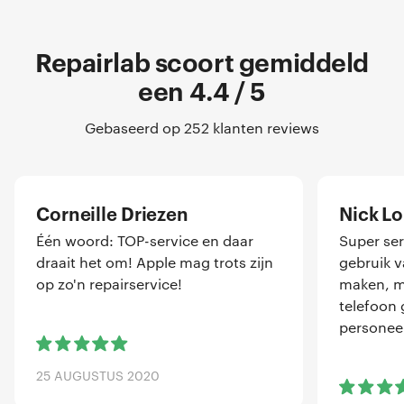
Repairlab scoort gemiddeld
een 4.4 / 5
Gebaseerd op 252 klanten reviews
Corneille Driezen
Nick L
Één woord: TOP-service en daar
Super ser
draait het om! Apple mag trots zijn
gebruik 
op zo'n repairservice!
maken, me
telefoon 
personeel
25 AUGUSTUS 2020