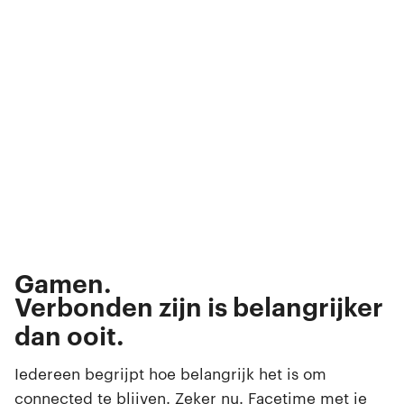
Bellen.
Appen.
Streamen.
Gamen.
Browsen.
Verbonden zijn is belangrijker
Swipen.
dan ooit.
Selfies maken.
Iedereen begrijpt hoe belangrijk het is om
connected te blijven. Zeker nu. Facetime met je