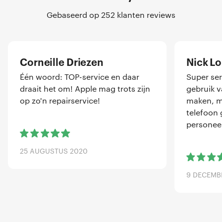
Gebaseerd op 252 klanten reviews
Corneille Driezen
Nick L
Één woord: TOP-service en daar
Super ser
draait het om! Apple mag trots zijn
gebruik 
op zo'n repairservice!
maken, me
telefoon 
personeel
25 AUGUSTUS 2020
9 DECEMB