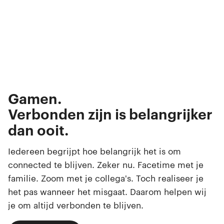
Bellen.
Appen.
Streamen.
Gamen.
Browsen.
Verbonden zijn is belangrijker
Swipen.
dan ooit.
Selfies maken.
Iedereen begrijpt hoe belangrijk het is om
connected te blijven. Zeker nu. Facetime met je
familie. Zoom met je collega's. Toch realiseer je
het pas wanneer het misgaat. Daarom helpen wij
je om altijd verbonden te blijven.