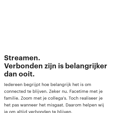
Bellen.
Appen.
Streamen.
Gamen.
Browsen.
Verbonden zijn is belangrijker
Swipen.
dan ooit.
Selfies maken.
Iedereen begrijpt hoe belangrijk het is om
connected te blijven. Zeker nu. Facetime met je
familie. Zoom met je collega's. Toch realiseer je
het pas wanneer het misgaat. Daarom helpen wij
je om altijd verbonden te blijven.