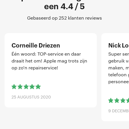
een 4.4 / 5
Gebaseerd op 252 klanten reviews
Corneille Driezen
Nick L
Één woord: TOP-service en daar
Super ser
draait het om! Apple mag trots zijn
gebruik 
op zo'n repairservice!
maken, me
telefoon 
personeel
25 AUGUSTUS 2020
9 DECEMB