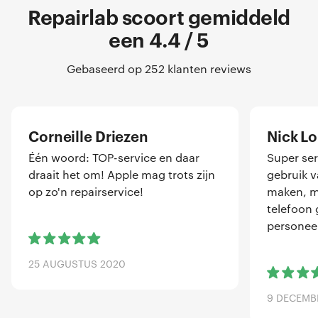
Repairlab scoort gemiddeld
een 4.4 / 5
Gebaseerd op 252 klanten reviews
Corneille Driezen
Nick L
Één woord: TOP-service en daar
Super ser
draait het om! Apple mag trots zijn
gebruik 
op zo'n repairservice!
maken, me
telefoon 
personeel
25 AUGUSTUS 2020
9 DECEMB