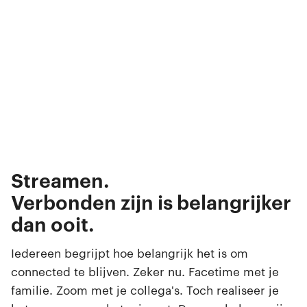
Bellen.
Appen.
Streamen.
Gamen.
Verbonden zijn is belangrijker
Browsen.
dan ooit.
Swipen.
Selfies maken.
Iedereen begrijpt hoe belangrijk het is om
connected te blijven. Zeker nu. Facetime met je
familie. Zoom met je collega's. Toch realiseer je