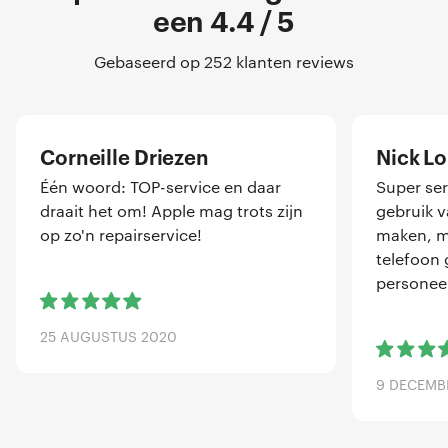
een 4.4 / 5
Gebaseerd op 252 klanten reviews
Corneille Driezen
Nick L
Één woord: TOP-service en daar
Super ser
draait het om! Apple mag trots zijn
gebruik 
op zo'n repairservice!
maken, me
telefoon 
personeel
25 AUGUSTUS 2020
9 DECEMB