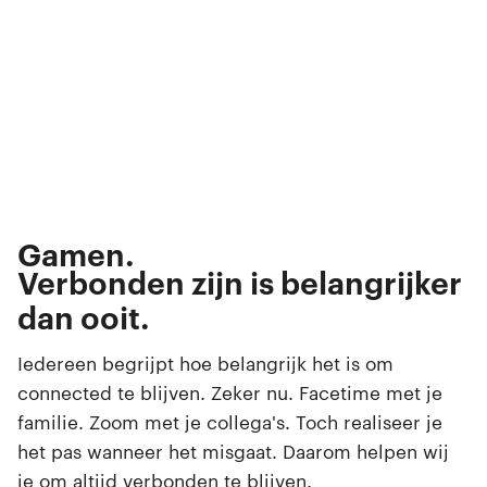
Bellen.
Appen.
Streamen.
Gamen.
Browsen.
Verbonden zijn is belangrijker
Swipen.
dan ooit.
Selfies maken.
Iedereen begrijpt hoe belangrijk het is om
connected te blijven. Zeker nu. Facetime met je
familie. Zoom met je collega's. Toch realiseer je
het pas wanneer het misgaat. Daarom helpen wij
je om altijd verbonden te blijven.