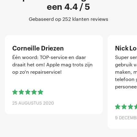
een 4.4 / 5
Gebaseerd op 252 klanten reviews
Corneille Driezen
Nick L
Één woord: TOP-service en daar
Super ser
draait het om! Apple mag trots zijn
gebruik 
op zo'n repairservice!
maken, me
telefoon 
personeel
25 AUGUSTUS 2020
9 DECEMB