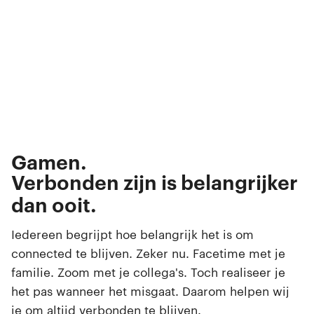
Bellen.
Appen.
Streamen.
Gamen.
Browsen.
Verbonden zijn is belangrijker
Swipen.
dan ooit.
Selfies maken.
Iedereen begrijpt hoe belangrijk het is om
connected te blijven. Zeker nu. Facetime met je
familie. Zoom met je collega's. Toch realiseer je
het pas wanneer het misgaat. Daarom helpen wij
je om altijd verbonden te blijven.