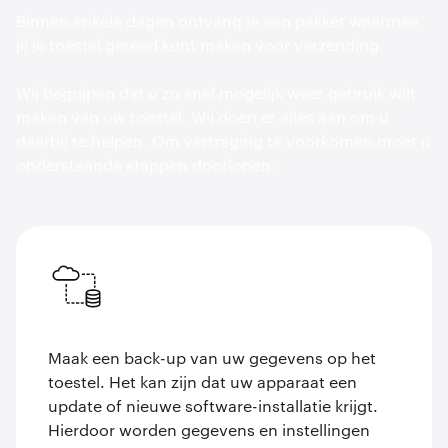
Binnen enkele dagen ontvang je een pakket waarmee
jij je toestel gereed kunt maken voor verzending.
Wij begrijpen dat u zo snel mogelijk weer gebruik wilt
maken van uw toestel. Wij doen er alles aan om u
daarbij te helpen. Om vertraging te voorkomen moet u
onderstaande stappen doorlopen:
Maak een back-up van uw gegevens op het
toestel. Het kan zijn dat uw apparaat een
update of nieuwe software-installatie krijgt.
Hierdoor worden gegevens en instellingen