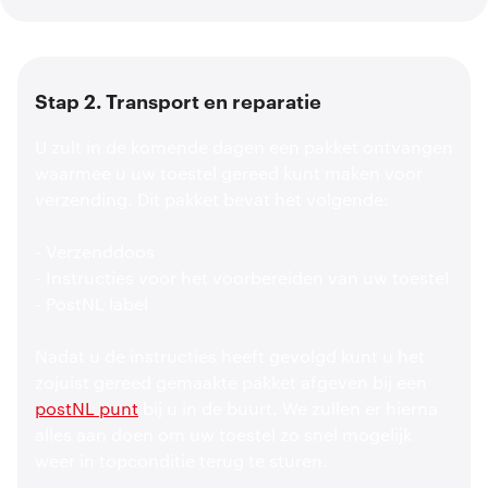
Stap 2. Transport en reparatie
U zult in de komende dagen een pakket ontvangen
waarmee u uw toestel gereed kunt maken voor
verzending. Dit pakket bevat het volgende:
- Verzenddoos
- Instructies voor het voorbereiden van uw toestel
- PostNL label
Nadat u de instructies heeft gevolgd kunt u het
zojuist gereed gemaakte pakket afgeven bij een
postNL punt
bij u in de buurt. We zullen er hierna
alles aan doen om uw toestel zo snel mogelijk
weer in topconditie terug te sturen.