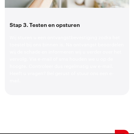
Stap 3. Testen en opsturen
Wij sturen u een ontvangstbevestiging zodra het
toestel bij ons binnen is. Na ontvangst beoordelen
wij de schade en informeren wij u verder over het
vervolg. Via e-mail of sms houden we u op de
hoogte. Controleer dus regelmatig uw e-mail.
Heeft u vragen?
Bel
gerust of stuur ons een
e-
mail.